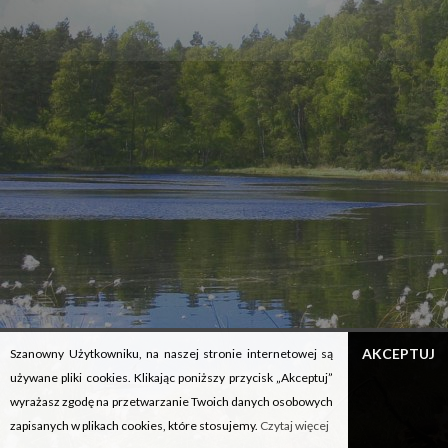
Przedsiębiorstwo Turystyczne
ROMA
spółka z ograniczoną
odpowiedzialnością jest beneficjentem Subwencji Finansowej
udzielonej przez Polski Fundusz Rozwoju S.A. w ramach Tarczy finansowej
2.0 Polskiego Funduszu Rozwoju dla Mikro, Małych i Średnich Firm.
Copyright © Ośrodek Wczasowy ROMA © 2015
REALIZACJA:
NOVEO INTERACTIVE
/
OK INTERACTIVE
AKCEPTUJ
Szanowny Użytkowniku, na naszej stronie internetowej są
używane pliki cookies. Klikając poniższy przycisk „Akceptuj”
wyrażasz zgodę na przetwarzanie Twoich danych osobowych
zapisanych w plikach cookies, które stosujemy.
Czytaj więcej