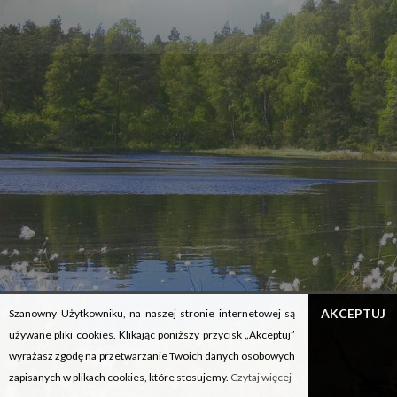
Przedsiębiorstwo Turystyczne
ROMA
spółka z ograniczoną
odpowiedzialnością jest beneficjentem Subwencji Finansowej
udzielonej przez Polski Fundusz Rozwoju S.A. w ramach Tarczy finansowej
2.0 Polskiego Funduszu Rozwoju dla Mikro, Małych i Średnich Firm.
Copyright © Ośrodek Wczasowy ROMA © 2015
REALIZACJA:
NOVEO INTERACTIVE
/
OK INTERACTIVE
AKCEPTUJ
Szanowny Użytkowniku, na naszej stronie internetowej są
używane pliki cookies. Klikając poniższy przycisk „Akceptuj”
wyrażasz zgodę na przetwarzanie Twoich danych osobowych
zapisanych w plikach cookies, które stosujemy.
Czytaj więcej