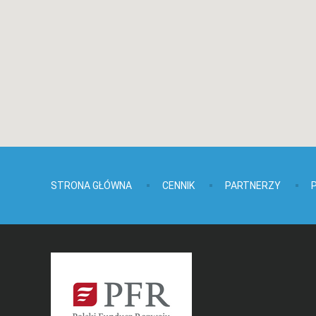
STRONA GŁÓWNA
CENNIK
PARTNERZY