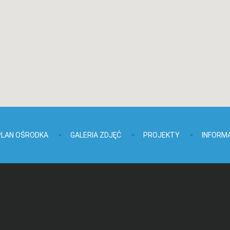
PLAN OŚRODKA
GALERIA ZDJĘĆ
PROJEKTY
INFORM