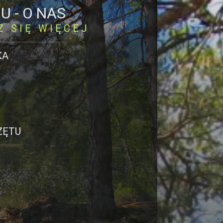
U -
O NAS
Z SIĘ WIĘCEJ
×
KA
ZĘTU