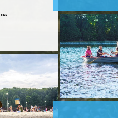
POBYT
GASTRONOMIA
dzina
GALERIA ZDJĘĆ
WYPOŻYCZALNIA SPRZĘTU
PLAN OŚRODKA
CENNIK
Domki
Hotel
Wyżywienie
Wypożyczalnia sprzętu
Inne
ATRAKCJE
REGULAMIN
ORGANIZACJA IMPREZ
WESELA