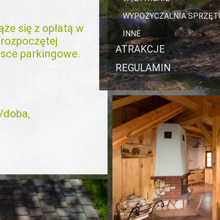
WYPOŻYCZALNIA SPRZĘT
że się z opłatą w
INNE
 rozpoczętej
ATRAKCJE
jsce parkingowe.
REGULAMIN
/doba,