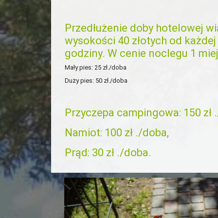
Przedłużenie doby hotelowej wią
wysokości 40 złotych od każdej
godziny. W cenie noclegu 1 mie
Mały pies: 25 zł./doba
Duży pies: 50 zł./doba
Przyczepa campingowa: 150 zł .
Namiot: 100 zł ./doba,
Prąd: 30 zł ./doba.