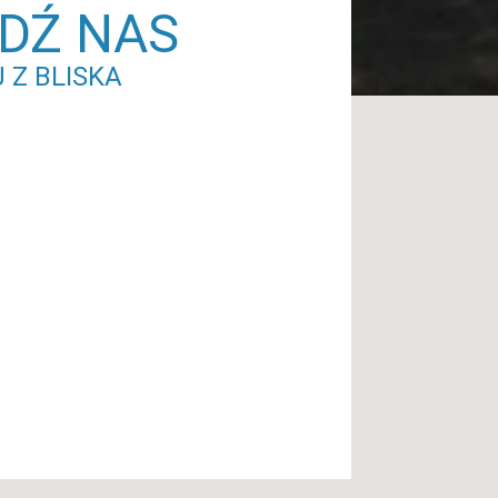
DŹ NAS
 Z BLISKA