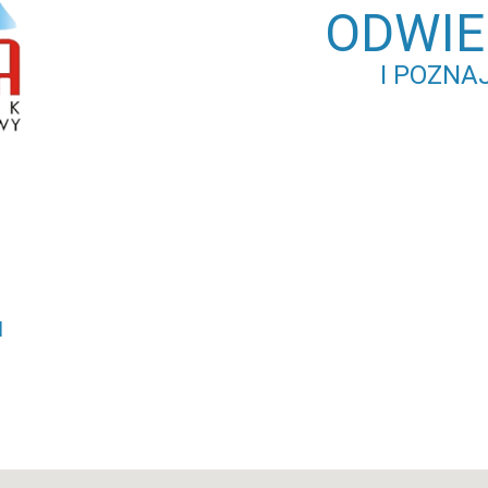
ODWIE
I POZNAJ
This page can't load Google Maps correctly.
OK
Do you own this website?
l