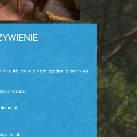
YWIENIE
 dnia lub danie z karty, zgodnie z cennikiem
złotych/osoba
do lat 10:
łotych/osoba