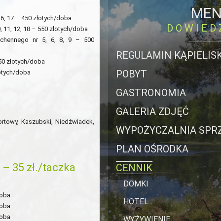
MEN
6, 17 – 450 złotych/doba
DOWIED
, 11, 12, 18 – 550 złotych/doba
chennego nr 5, 6, 8, 9 – 500
REGULAMIN KĄPIELIS
0 złotych/doba
POBYT
otych/doba
GASTRONOMIA
GALERIA ZDJĘĆ
rtowy, Kaszubski, Niedźwiadek,
WYPOŻYCZALNIA SPR
PLAN OŚRODKA
 35 zł./taczka
CENNIK
DOMKI
doba
HOTEL
doba
doba
WYŻYWIENIE