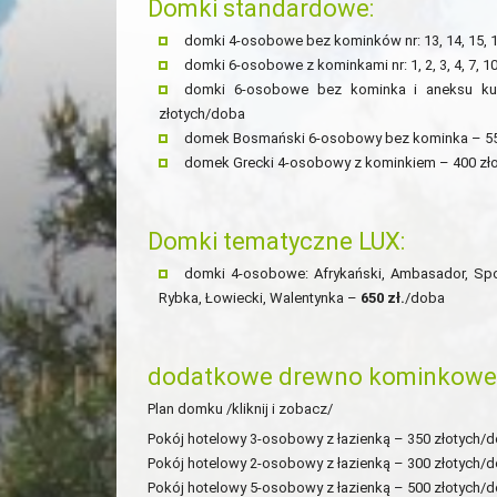
Domki standardowe:
domki 4-osobowe bez kominków nr: 13, 14, 15, 1
domki 6-osobowe z kominkami nr: 1, 2, 3, 4, 7, 10
domki 6-osobowe bez kominka i aneksu ku
złotych/doba
domek Bosmański 6-osobowy bez kominka – 55
domek Grecki 4-osobowy z kominkiem – 400 zł
Domki tematyczne LUX:
domki 4-osobowe: Afrykański, Ambasador, Spo
Rybka, Łowiecki, Walentynka –
650 zł.
/doba
dodatkowe drewno kominkowe –
Plan domku /kliknij i zobacz/
Pokój hotelowy 3-osobowy z łazienką – 350 złotych/
Pokój hotelowy 2-osobowy z łazienką – 300 złotych/
Pokój hotelowy 5-osobowy z łazienką – 500 złotych/