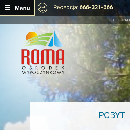
Recepcja:
666-321-666
Menu
STRONA
POBYT