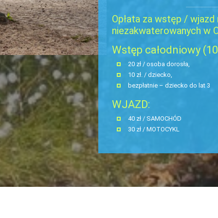
ZIELONE SZKOŁY
Opłata za wstęp / wjazd
niezakwaterowanych w
Wstęp całodniowy (10:
20 zł / osoba dorosła,
10 zł. / dziecko,
bezpłatnie – dziecko do lat 3
WJAZD:
40 zł / SAMOCHÓD
30 zł / MOTOCYKL