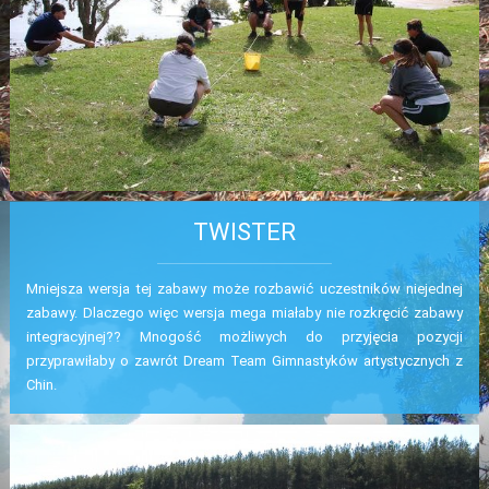
TWISTER
Mniejsza wersja tej zabawy może rozbawić uczestników niejednej
zabawy. Dlaczego więc wersja mega miałaby nie rozkręcić zabawy
integracyjnej?? Mnogość możliwych do przyjęcia pozycji
przyprawiłaby o zawrót Dream Team Gimnastyków artystycznych z
Chin.