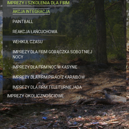
IMPREZY I SZKOLENIA DLA FIRM
AKCJA INTEGRACJA
PAINTBALL
REAKCJA ŁAŃCUCHOWA
WEHIKUŁ CZASU
IMPREZY DLA FIRM GORĄCZKA SOBOTNIEJ
NOCY
IMPREZY DLA FIRM NOC W KASYNIE
IMPREZY DLA FIRM PIRACI Z KARAIBÓW
IMPREZY DLA FIRM TELETURNIEJADA
IMPREZY OKOLICZNOŚCIOWE