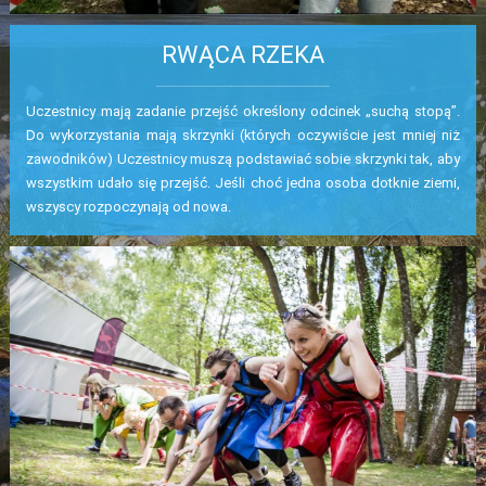
RWĄCA RZEKA
Uczestnicy mają zadanie przejść określony odcinek „suchą stopą”.
Do wykorzystania mają skrzynki (których oczywiście jest mniej niż
zawodników) Uczestnicy muszą podstawiać sobie skrzynki tak, aby
wszystkim udało się przejść. Jeśli choć jedna osoba dotknie ziemi,
wszyscy rozpoczynają od nowa.