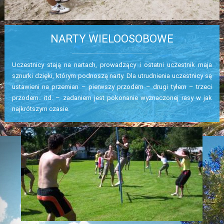
STRONA GŁÓWNA
NARTY WIELOOSOBOWE
CATERING
O NAS
Uczestnicy stają na nartach, prowadzący i ostatni uczestnik maja
sznurki dzięki, którym podnoszą narty. Dla utrudnienia uczestnicy są
ORGANIZACJA IMPREZ
ustawieni na przemian – pierwszy przodem – drugi tyłem – trzeci
IMPREZY I SZKOLENIA DLA FIRM
przodem.. itd. – zadaniem jest pokonanie wyznaczonej rasy w jak
Akcja Integracja
najkrótszym czasie.
Paintball
Reakcja łańcuchowa
Wehikuł czasu
Imprezy dla firm Gorączka sobotniej nocy
Imprezy dla firm Noc w Kasynie
Imprezy dla firm Piraci z Karaibów
Imprezy dla firm TELETURNIEJADA
IMPREZY OKOLICZNOŚCIOWE
WESELA