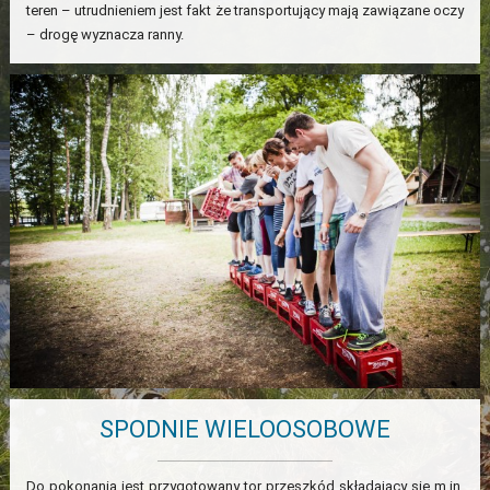
teren – utrudnieniem jest fakt że transportujący mają zawiązane oczy
– drogę wyznacza ranny.
SPODNIE WIELOOSOBOWE
Do pokonania jest przygotowany tor przeszkód składający się m.in.