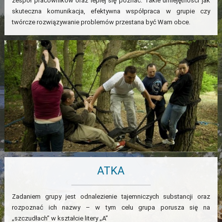
zespół pracowników oraz lepiej się poznać. Takie umiejętności jak
skuteczna komunikacja, efektywna współpraca w grupie czy
twórcze rozwiązywanie problemów przestana być Wam obce.
ATKA
Zadaniem grupy jest odnalezienie tajemniczych substancji oraz
rozpoznać ich nazwy – w tym celu grupa porusza się na
„szczudłach” w kształcie litery „A”