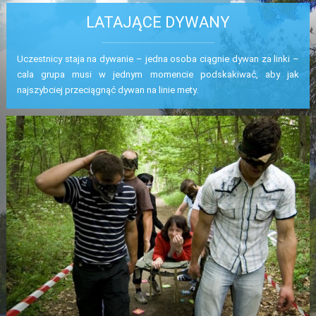
LATAJĄCE DYWANY
ZIELONE SZKOŁY
CENNIK
Uczestnicy staja na dywanie – jedna osoba ciągnie dywan za linki –
PARTNERZY
cala grupa musi w jednym momencie podskakiwać, aby jak
najszybciej przeciągnąć dywan na linie mety.
PLAN OŚRODKA
GALERIA ZDJĘĆ
PROJEKTY
INFORMACJE PRAWNE
KONTAKT