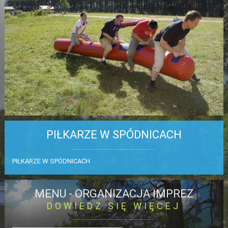
PIŁKARZE W SPÓDNICACH
PIŁKARZE W SPÓDNICACH
MENU -
ORGANIZACJA IMPREZ
DOWIEDZ SIĘ WIĘCEJ