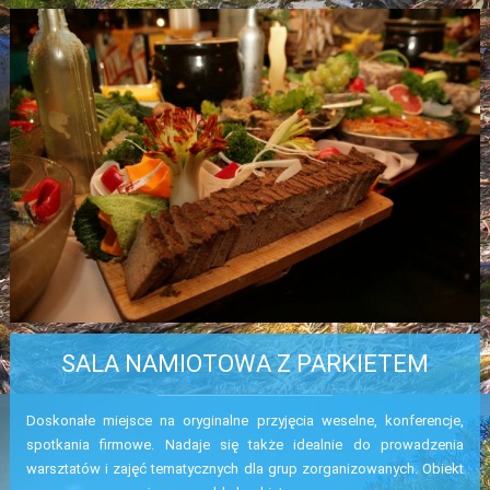
STRONA GŁÓWNA
CATERING
O NAS
ORGANIZACJA IMPREZ
IMPREZY I SZKOLENIA DLA FIRM
IMPREZY OKOLICZNOŚCIOWE
WESELA
ZIELONE SZKOŁY
CENNIK
SALA NAMIOTOWA Z PARKIETEM
PARTNERZY
PLAN OŚRODKA
Doskonałe miejsce na oryginalne przyjęcia weselne, konferencje,
GALERIA ZDJĘĆ
spotkania firmowe. Nadaje się także idealnie do prowadzenia
warsztatów i zajęć tematycznych dla grup zorganizowanych. Obiekt
PROJEKTY