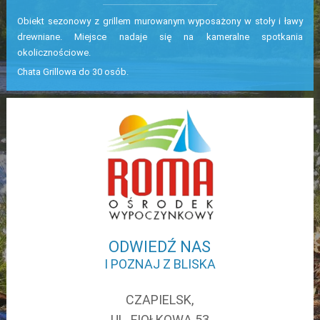
Obiekt sezonowy z grillem murowanym wyposażony w stoły i ławy
drewniane. Miejsce nadaje się na kameralne spotkania
okolicznościowe.
Chata Grillowa do 30 osób.
ODWIEDŹ NAS
I POZNAJ Z BLISKA
CZAPIELSK,
UL. FIOŁKOWA 53