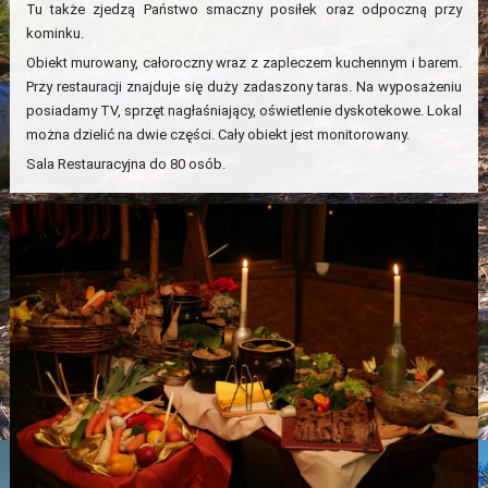
Tu także zjedzą Państwo smaczny posiłek oraz odpoczną przy
kominku.
Obiekt murowany, całoroczny wraz z zapleczem kuchennym i barem.
Przy restauracji znajduje się duży zadaszony taras. Na wyposażeniu
posiadamy TV, sprzęt nagłaśniający, oświetlenie dyskotekowe. Lokal
można dzielić na dwie części. Cały obiekt jest monitorowany.
Sala Restauracyjna do 80 osób.