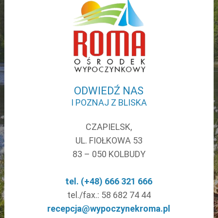
WESELA
ZIELONE SZKOŁY
CENNIK
PARTNERZY
PLAN OŚRODKA
ODWIEDŹ NAS
GALERIA ZDJĘĆ
I POZNAJ Z BLISKA
PROJEKTY
CZAPIELSK,
INFORMACJE PRAWNE
UL. FIOŁKOWA 53
KONTAKT
83 – 050 KOLBUDY
tel. (+48) 666 321 666
tel./fax.: 58 682 74 44
recepcja@wypoczynekroma.pl