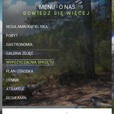
MENU -
O NAS
DOWIEDZ SIĘ WIĘCEJ
STRONA GŁÓWNA
REGULAMIN KĄPIELISKA
CATERING
POBYT
O NAS
GASTRONOMIA
REGULAMIN KĄPIELISKA
GALERIA ZDJĘĆ
POBYT
GASTRONOMIA
WYPOŻYCZALNIA SPRZĘTU
GALERIA ZDJĘĆ
PLAN OŚRODKA
WYPOŻYCZALNIA SPRZĘTU
CENNIK
PLAN OŚRODKA
CENNIK
ATRAKCJE
ATRAKCJE
REGULAMIN
REGULAMIN
ORGANIZACJA IMPREZ