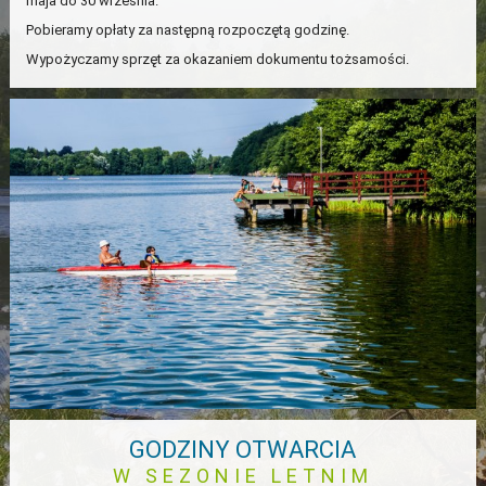
maja do 30 września.
×
Pobieramy opłaty za następną rozpoczętą godzinę.
Wypożyczamy sprzęt za okazaniem dokumentu tożsamości.
GODZINY OTWARCIA
W SEZONIE LETNIM