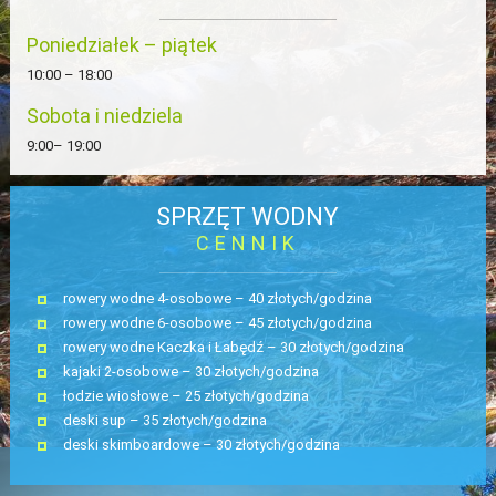
Poniedziałek – piątek
10:00 – 18:00
Sobota i niedziela
9:00– 19:00
SPRZĘT WODNY
CENNIK
rowery wodne 4-osobowe – 40 złotych/godzina
rowery wodne 6-osobowe – 45 złotych/godzina
rowery wodne Kaczka i Łabędź – 30 złotych/godzina
kajaki 2-osobowe – 30 złotych/godzina
łodzie wiosłowe – 25 złotych/godzina
deski sup – 35 złotych/godzina
deski skimboardowe – 30 złotych/godzina