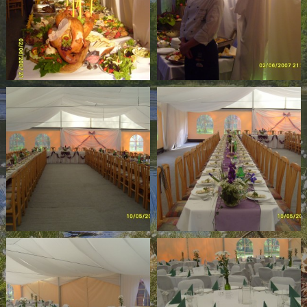
STRONA GŁÓWNA
CATERING
O NAS
REGULAMIN KĄPIELISKA
POBYT
GASTRONOMIA
Restauracja
Chata biesiadna
Chata grillowa