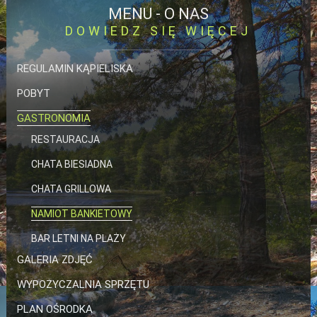
MENU -
O NAS
DOWIEDZ SIĘ WIĘCEJ
REGULAMIN KĄPIELISKA
POBYT
GASTRONOMIA
RESTAURACJA
CHATA BIESIADNA
CHATA GRILLOWA
NAMIOT BANKIETOWY
BAR LETNI NA PLAŻY
GALERIA ZDJĘĆ
WYPOŻYCZALNIA SPRZĘTU
PLAN OŚRODKA