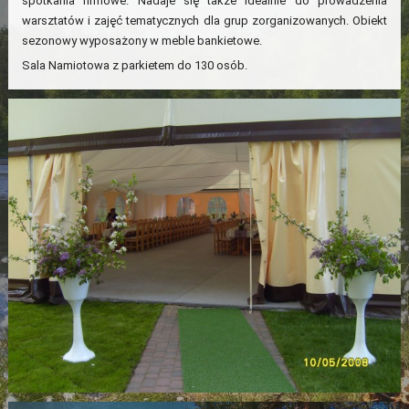
spotkania firmowe. Nadaje się także idealnie do prowadzenia
warsztatów i zajęć tematycznych dla grup zorganizowanych. Obiekt
sezonowy wyposażony w meble bankietowe.
Sala Namiotowa z parkietem do 130 osób.
×