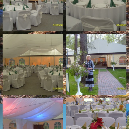
Namiot bankietowy
Bar letni na plaży
GALERIA ZDJĘĆ
WYPOŻYCZALNIA SPRZĘTU
PLAN OŚRODKA
CENNIK
ATRAKCJE
REGULAMIN
ORGANIZACJA IMPREZ
WESELA
ZIELONE SZKOŁY
CENNIK
PARTNERZY
PLAN OŚRODKA
GALERIA ZDJĘĆ